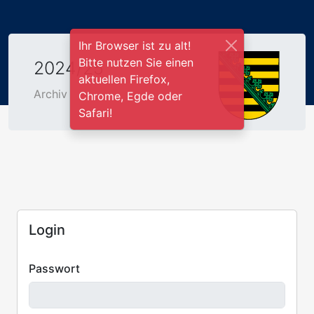
Ihr Browser ist zu alt!
Bitte nutzen Sie einen
2024/25
aktuellen Firefox,
Archiv
Chrome, Egde oder
Safari!
Login
Passwort